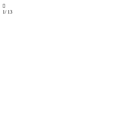

1
/
13